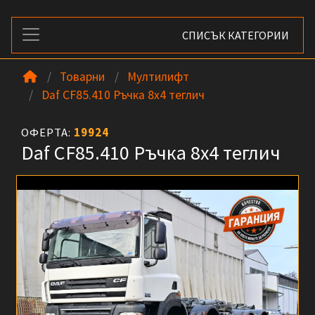
СПИСЪК КАТЕГОРИИ
Товарни
Мултилифт
Daf CF85.410 Ръчка 8x4 теглич
ОФЕРТА:
19924
Daf CF85.410 Ръчка 8x4 теглич