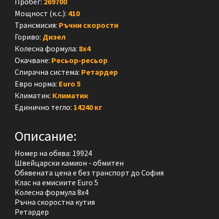
Пробег:
269700
Мощност (к.с.):
410
Трансмисия:
Ръчни скорости
Гориво:
Дизел
Колесна формула:
8x4
Окачване:
Ресьор-ресьор
Спирачна система:
Ретардер
Евро норма:
Euro 5
Климатик:
Климатик
Единично тегло:
14240 кг
Описание:
Номер на обява: 19924
Швейцарски камион - обмитен
Обявената цена е без транспорт до София
Клас на емисиите Euro 5
Колесна формула 8x4
Ръчна скоростна кутия
Ретардер