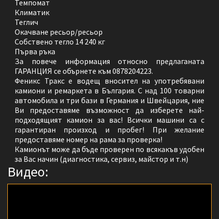
Темпомат
Климатик
Теглич
Окачване ресьор/ресьор
Собствено тегло 14 240 кг
Първа ръка
За повече информация относно предлаганата
ГАРАНЦИЯ се обърнете към 0878204223.
Феникс Тракс е водещ вносител на употребявани
камиони и ремаркета в България. С над 100 товарни
автомобила и три бази в Германия и Швейцария, ние
Ви предоставяме възможност да изберете най-
подходящият камион за вас! Всички машини са с
гарантиран произход и пробег! При желание
предоставяме номер на рама за проверка!
Камионът може да бъде проверен по всякакъв удобен
за Вас начин (диагностика, сервиз, майстор и т.н)
Видео: