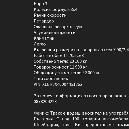
Евро 3
Колесна формула 8х4
Ръчни скорости
Ретардер
Окачване ресор/въздух
Алуминиеви джанти
Климатик
Легло
Вътрешни размери на товарния отсек 7,90/2,4
Работен обем 11 705 см3
Собствено тегло 20 100 кг
Товароносимост 11 900 кг
Общо допустимо тегло 32 000 кг
1-ви собственик
VIN: XLER8X40004451862
За повече информация относно предлаганат
0878204223.
Феникс Тракс е водещ вносител на употребя
България. С над 100 товарни автомобила
Швейцария, ние Ви предоставяме възм