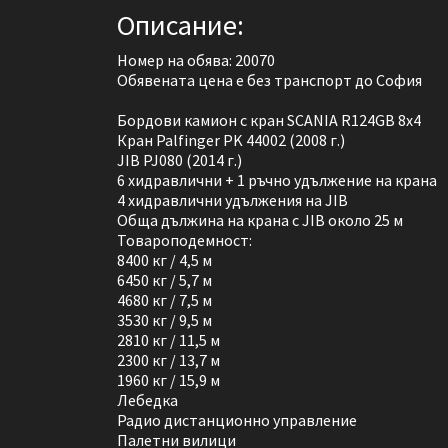
Описание:
Номер на обява: 20070
Обявената цена е без транспорт до София
Бордови камион с кран SCANIA R124GB 8x4
Кран Palfinger PK 44002 (2008 г.)
JIB PJ080 (2014 г.)
6 хидравлични + 1 ръчно удължение на крана
4 хидравлични удължения на JIB
Обща дължина на крана с JIB около 25 м
Товароподемност:
8400 кг / 4,5 м
6450 кг / 5,7 м
4680 кг / 7,5 м
3530 кг / 9,5 м
2810 кг / 11,5 м
2300 кг / 13,7 м
1960 кг / 15,9 м
Лебедка
Радио дистанционно управление
Палетни вилици