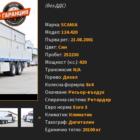
(без ДДС)
Марка:
SCANIA
Модел:
124.420
Първа рег.:
21.08.2001
Цвят:
Син
Пробег:
252230
Мощност (к.с.):
420
Трансмисия:
N/A
Гориво:
Дизел
Колесна формула:
8x4
Окачване:
Ресьор-въздух
Спирачна система:
Ретардер
Евро норма:
Euro 3
Климатик:
Климатик
>
Тахограф:
Дигитален
Единично тегло:
20100 кг