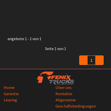
angebote 1 - 1 von 1
Seite 1 von 1
Vorheriger Schr
Nächst
«
1
»
Home
Über uns
Garantie
Kontakte
Leasing
Allgemeine
Geschäftsbedingungen