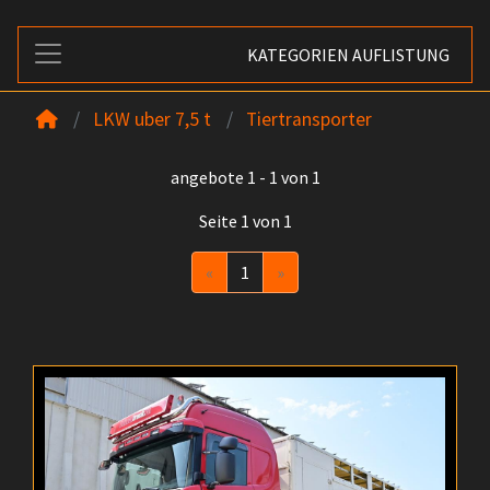
KATEGORIEN AUFLISTUNG
LKW uber 7,5 t
Tiertransporter
angebote 1 - 1 von 1
Seite 1 von 1
Previous
Next
«
1
»